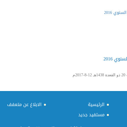
سنوي 2016
السبت 20 ذو القعدة 1438هـ 12-8-2017م
الرئيسية
الابلاغ عن متعفف
مستفيد جديد