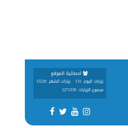
احصائية الموقع
زيارات اليوم :
131
زيارات الشهر :
15220
مجموع الزيارات :
2271339