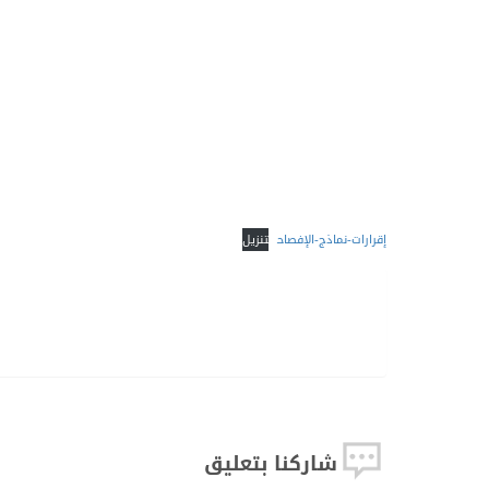
إقرارات-نماذج-الإفصاح
تنزيل
طباعة
طباعه
PDF
Word
بصورة
شاركنا بتعليق