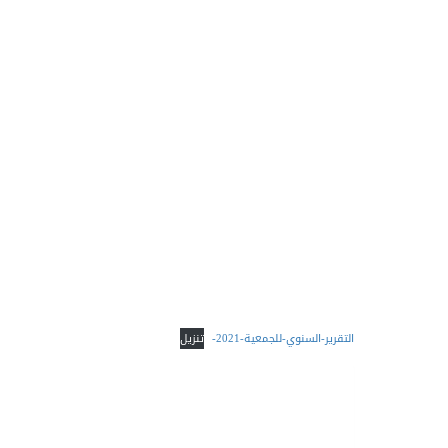
التقرير-السنوي-للجمعية-2021-
تنزيل
طباعة
طباعه
PDF
Word