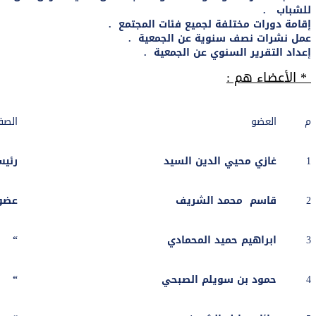
للشباب .
إقامة دورات مختلفة لجميع فئات المجتمع .
عمل نشرات نصف سنوية عن الجمعية .
إعداد التقرير السنوي عن الجمعية .
* الأعضاء هم :
م
العضو
الصف
1
غازي محيي الدين السيد
رئي
2
قاسم محمد الشريف
عضو
3
ابراهيم حميد المحمادي
“
4
حمود بن سويلم الصبحي
“