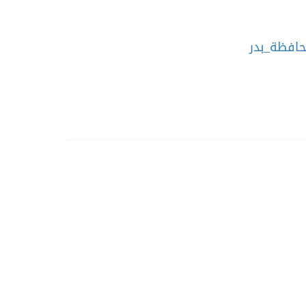
افظة_بدر