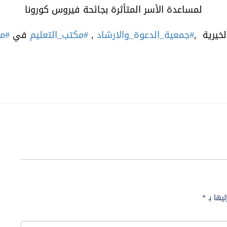
لمساعدة الأسر المتأثرة بجائحة فيروس كورونا
خيرية ,
#جمعية_الدعوة_والارشاد
,
#مكتب_التعليم
في
#مح
ليها بـ
*