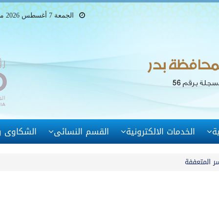
الجمعة 7 أغسطس 2026 ميلادى - 22 صفر 1448 هجرى
ة
الخدمات الالكترونية
القسم النسائى
الشكاوى وا
سر المتعففة