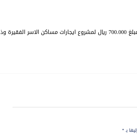
عه 35 اسرة
ليها بـ
*